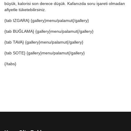
büyük, kalorisi son derece düşük. Kafanızda soru işareti olmadan
afiyetle tüketebilirsiniz.
{tab IZGARA} {gallery}menu/palamut{/gallery}
{tab BUĞLAMA} {gallery}menu/palamut{/gallery}
{tab TAVA} {gallery}menu/palamut{/gallery}
{tab SOTE} {gallery}menu/palamut{/gallery}
{/tabs}